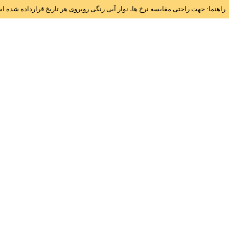
راهنما: جهت راحتی مقایسه نرخ ها، نوار آبی رنگی روبروی هر تاریخ قرارداده شده 