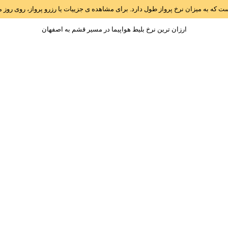
است که به میزان نرخ پرواز طول دارد. برای مشاهده ی جزییات یا رزرو پرواز، روی رو
ارزان ترین نرخ بلیط هواپیما در مسیر قشم به اصفهان